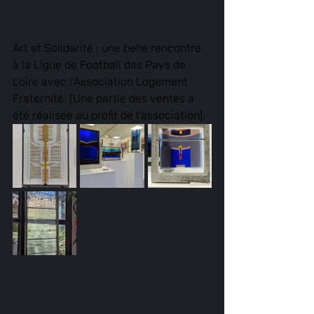
Art et Solidarité : une belle rencontre 
à la Ligue de Football des Pays de 
Loire avec l'Association Logement 
Fraternité. (Une partie des ventes a 
été réalisée au profit de l'association).