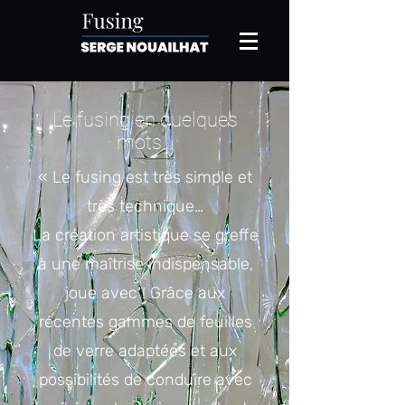
Le fusing en quelques
mots…
« Le fusing est très simple et
très technique…
La création artistique se greffe
à une maîtrise indispensable,
joue avec ! Grâce aux
récentes gammes de feuilles
de verre adaptées et aux
possibilités de conduire avec