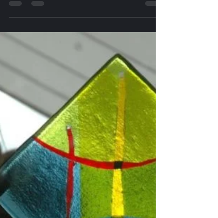
serge845
29 janv. 2023
0 min de lecture
CHÂTEAU DU LOGIS
BRECEY – 2014