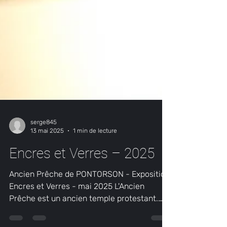
serge845
13 mai 2025
1 min de lecture
Encres et Verres – 2025
Ancien Prêche de PONTORSON - Exposition
Encres et Verres - mai 2025 L'Ancien
Prêche est un ancien temple protestant.