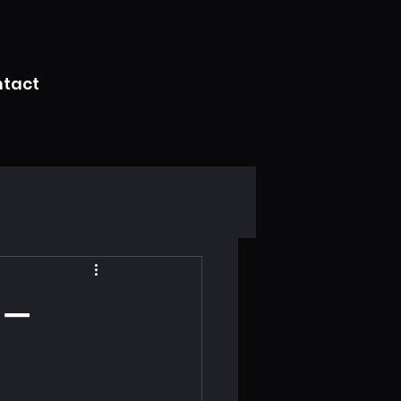
tact
 –