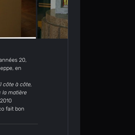
s années 20, 
ieppe, en 
 côte à côte, 
 la matière 
 2010
o fait bon 