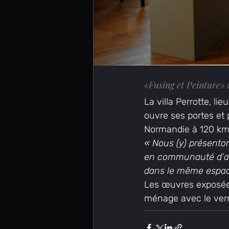
«Fusing et Peinture»
La villa Perrotte, li
ouvre ses portes et 
Normandie à 120 km 
« Nous (y) présenton
en communauté d’atel
dans le même espac
Les œuvres exposées 
ménage avec le verre